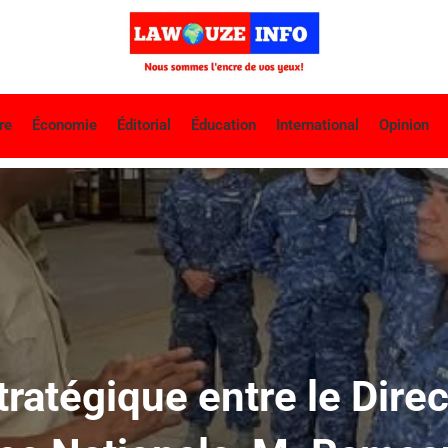
re
Économie
Éditorial
Éducation
International
Opinion
ratégique entre le Dire