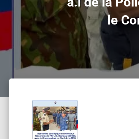
a.i de la P
le C