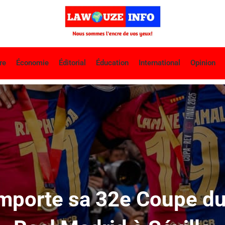
re
Économie
Éditorial
Éducation
International
Opinion
mporte sa 32e Coupe du