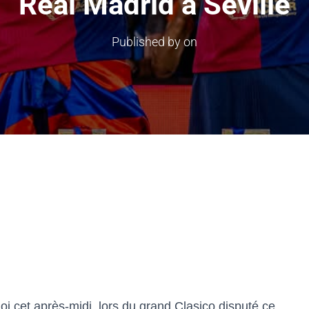
Real Madrid à Séville
Published by
on
 cet après-midi, lors du grand Clasico disputé ce