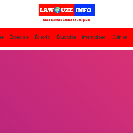
re
Économie
Éditorial
Éducation
International
Opinion