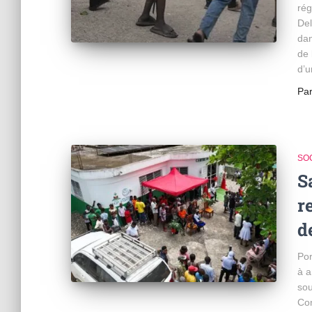
rég
Del
dan
de 
d’u
Pa
SO
S
r
d
Por
à a
sou
Con