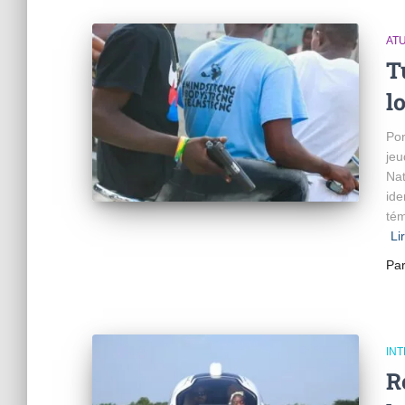
AT
T
l
Por
jeu
Nat
ide
tém
Li
Pa
IN
R