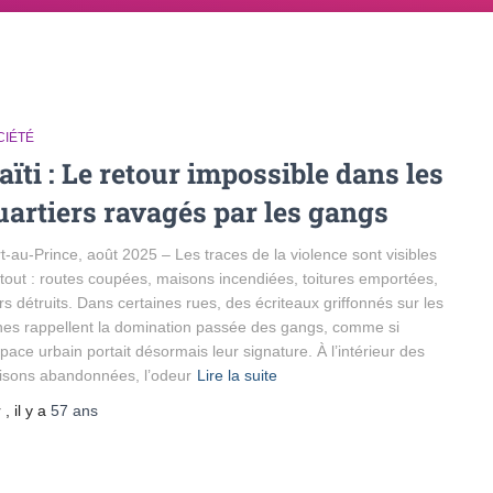
CIÉTÉ
aïti : Le retour impossible dans les
uartiers ravagés par les gangs
t-au-Prince, août 2025 – Les traces de la violence sont visibles
tout : routes coupées, maisons incendiées, toitures emportées,
s détruits. Dans certaines rues, des écriteaux griffonnés sur les
nes rappellent la domination passée des gangs, comme si
space urbain portait désormais leur signature. À l’intérieur des
sons abandonnées, l’odeur
Lire la suite
r
, il y a
57 ans