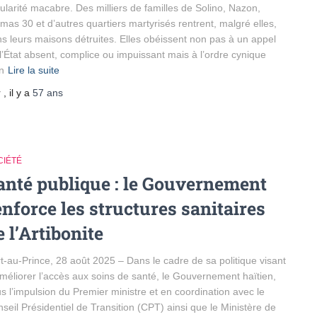
ularité macabre. Des milliers de familles de Solino, Nazon,
mas 30 et d’autres quartiers martyrisés rentrent, malgré elles,
s leurs maisons détruites. Elles obéissent non pas à un appel
l’État absent, complice ou impuissant mais à l’ordre cynique
n
Lire la suite
r
, il y a
57 ans
CIÉTÉ
anté publique : le Gouvernement
enforce les structures sanitaires
e l’Artibonite
t-au-Prince, 28 août 2025 – Dans le cadre de sa politique visant
méliorer l’accès aux soins de santé, le Gouvernement haïtien,
s l’impulsion du Premier ministre et en coordination avec le
seil Présidentiel de Transition (CPT) ainsi que le Ministère de