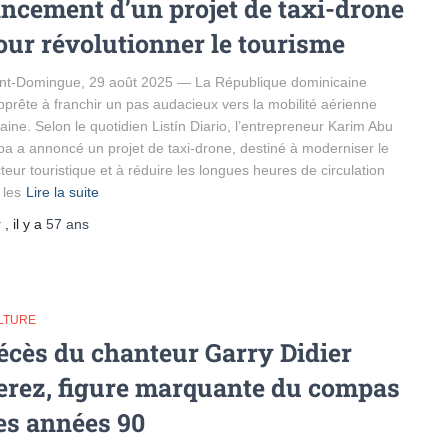
ancement d’un projet de taxi-drone
our révolutionner le tourisme
nt-Domingue, 29 août 2025 — La République dominicaine
pprête à franchir un pas audacieux vers la mobilité aérienne
aine. Selon le quotidien Listín Diario, l’entrepreneur Karim Abu
a a annoncé un projet de taxi-drone, destiné à moderniser le
teur touristique et à réduire les longues heures de circulation
 les
Lire la suite
r
, il y a
57 ans
LTURE
écès du chanteur Garry Didier
erez, figure marquante du compas
es années 90