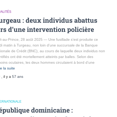
UALITÉS
urgeau : deux individus abattus
ors d’une intervention policière
t-au-Prince, 28 août 2025 — Une fusillade s’est produite ce
di matin à Turgeau, non loin d’une succursale de la Banque
ionale de Crédit (BNC), au cours de laquelle deux individus non
ntifiés ont été mortellement atteints par balles. Selon des
oins oculaires, les deux hommes circulaient à bord d’une
re la suite
r
, il y a
57 ans
TERNATIONALE
épublique dominicaine :