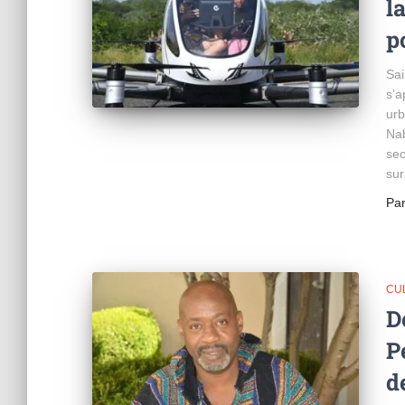
l
p
Sai
s’a
urb
Nab
sec
sur
Pa
CU
D
P
d