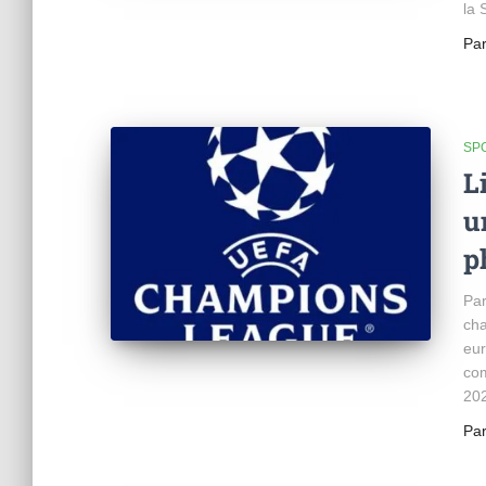
la 
Pa
SP
L
u
p
Par
cha
eur
com
202
Pa