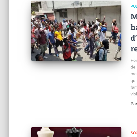
POL
M
h
d
r
Por
de 
man
qu’
fam
vio
Pa
SO