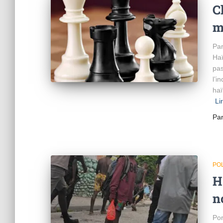
C
m
Par
Haï
pas
l’i
haï
Li
Pa
POL
H
n
Por