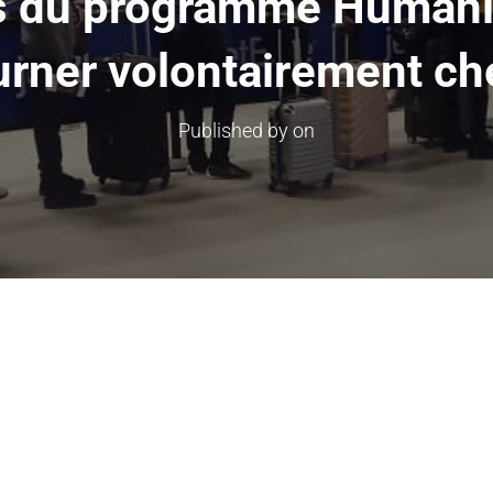
es du programme Humanit
urner volontairement c
Published by
on