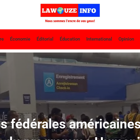
re
Économie
Éditorial
Éducation
International
Opinion
és fédérales américaines 