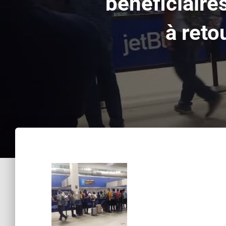
bénéficiair
à reto