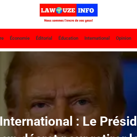
re
Économie
Éditorial
Éducation
International
Opinion
 International : Le Prés