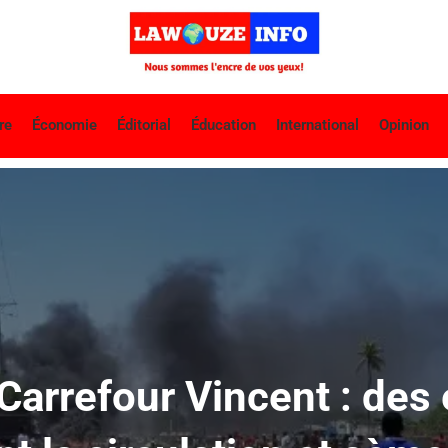
re
Économie
Éditorial
Éducation
International
Opinion
Carrefour Vincent : de