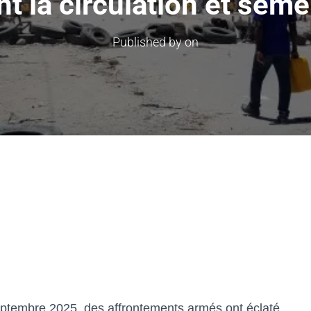
nt la circulation et sèm
Published by
on
eptembre 2025, des affrontements armés ont éclaté