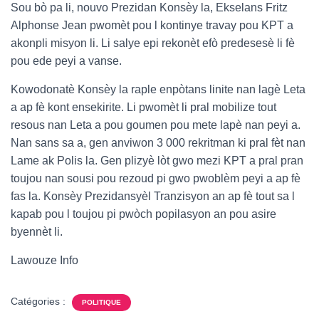
Sou bò pa li, nouvo Prezidan Konsèy la, Ekselans Fritz
Alphonse Jean pwomèt pou l kontinye travay pou KPT a
akonpli misyon li. Li salye epi rekonèt efò predesesè li fè
pou ede peyi a vanse.
Kowodonatè Konsèy la raple enpòtans linite nan lagè Leta
a ap fè kont ensekirite. Li pwomèt li pral mobilize tout
resous nan Leta a pou goumen pou mete lapè nan peyi a.
Nan sans sa a, gen anviwon 3 000 rekritman ki pral fèt nan
Lame ak Polis la. Gen plizyè lòt gwo mezi KPT a pral pran
toujou nan sousi pou rezoud pi gwo pwoblèm peyi a ap fè
fas la. Konsèy Prezidansyèl Tranzisyon an ap fè tout sa l
kapab pou l toujou pi pwòch popilasyon an pou asire
byennèt li.
Lawouze Info
Catégories :
POLITIQUE