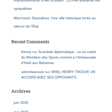
impressionnante d’Allô la police : La PNH présente ses
sympathies.
Marchand -Dessalines :Une ville historique livrée au
silence de l’État.
Recent Comments
Kenny
sur
Scandale diplomatique : un ex-cadre
du Ministère des Sports nommé à l’Ambassade
d’Haïti aux Bahamas
adminlawouze
sur
ARIEL HENRY TROUVE UN
ACCORD AVEC SES OPPOSANTS
Archives
juin 2026
mai 2026