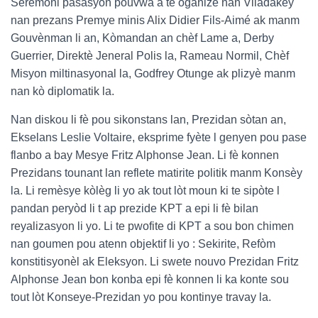
Seremoni pasasyon pouvwa a te òganize nan Viladakèy
nan prezans Premye minis Alix Didier Fils-Aimé ak manm
Gouvènman li an, Kòmandan an chèf Lame a, Derby
Guerrier, Direktè Jeneral Polis la, Rameau Normil, Chèf
Misyon miltinasyonal la, Godfrey Otunge ak plizyè manm
nan kò diplomatik la.
Nan diskou li fè pou sikonstans lan, Prezidan sòtan an,
Ekselans Leslie Voltaire, eksprime fyète l genyen pou pase
flanbo a bay Mesye Fritz Alphonse Jean. Li fè konnen
Prezidans tounant lan reflete matirite politik manm Konsèy
la. Li remèsye kòlèg li yo ak tout lòt moun ki te sipòte l
pandan peryòd li t ap prezide KPT a epi li fè bilan
reyalizasyon li yo. Li te pwofite di KPT a sou bon chimen
nan goumen pou atenn objektif li yo : Sekirite, Refòm
konstitisyonèl ak Eleksyon. Li swete nouvo Prezidan Fritz
Alphonse Jean bon konba epi fè konnen li ka konte sou
tout lòt Konseye-Prezidan yo pou kontinye travay la.