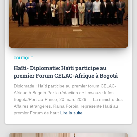
POLITIQUE
Haïti- Diplomatie: Haïti participe au
premier Forum CELAC-Afrique à Bogotá
Diplomatie : Haïti participe au premier forum CELAC-
Afrique à Bogotá Par la rédaction de Lawouze Infos
Bogotá/Port-au-Prince, 20 mars 2026 — La ministre des
Affaires étrangères, Raina Forbin, représente Haïti au
premier Forum de haut
Lire la suite