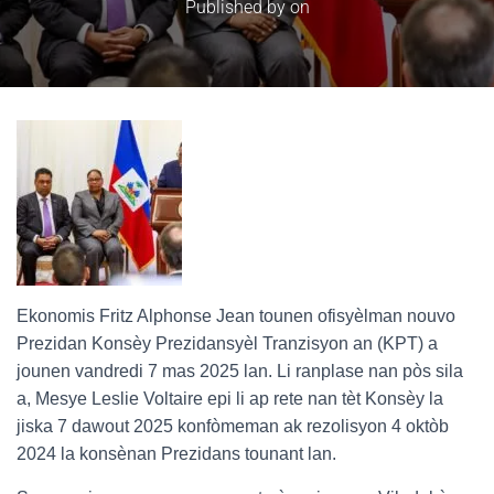
Published by
on
Ekonomis Fritz Alphonse Jean tounen ofisyèlman nouvo
Prezidan Konsèy Prezidansyèl Tranzisyon an (KPT) a
jounen vandredi 7 mas 2025 lan. Li ranplase nan pòs sila
a, Mesye Leslie Voltaire epi li ap rete nan tèt Konsèy la
jiska 7 dawout 2025 konfòmeman ak rezolisyon 4 oktòb
2024 la konsènan Prezidans tounant lan.